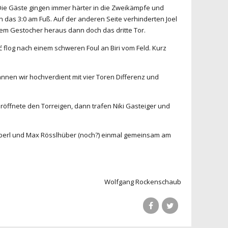
 Die Gäste gingen immer härter in die Zweikämpfe und
n das 3:0 am Fuß. Auf der anderen Seite verhinderten Joel
inem Gestocher heraus dann doch das dritte Tor.
 flog nach einem schweren Foul an Biri vom Feld. Kurz
annen wir hochverdient mit vier Toren Differenz und
röffnete den Torreigen, dann trafen Niki Gasteiger und
 Haberl und Max Rösslhüber (noch?) einmal gemeinsam am
Wolfgang Rockenschaub