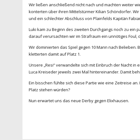
Wir ließen anschließend nicht nach und machten weiter wie
konterten über ihren Mittelstürmer Kilian Schöndorfer. Wi
und ein schlechter Abschluss von Plainfelds Kapitän Fabian
Luki kam zu Beginn des zweiten Durchgangs noch zu ein pa
darauf verursachten wir im Strafraum ein unnötiges Foul,
Wir dominierten das Spiel gegen 10 Mann nach Belieben. Ba
kletterten damit auf Platz 1.
Unsere „Resi“ verwandelte sich mit Einbruch der Nacht in
Luca Kreiseder jeweils zwei Mal hintereinander. Damit behi
Ein bisschen fühlte sich diese Partie wie eine Zeitreise
Platz stehen würden?
Nun erwartet uns das neue Derby gegen Elixhausen.