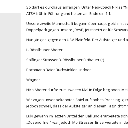
So darf es durchaus anfangen: Unter Neo-Coach Niklas “Ni
ATSV früh in Führung und holten am Ende ein 1:1.
Unsere zweite Mannschaft begann überhaupt gleich mit zwei
Doppelpack gegen unsere „Resi“, jetzt netzt er für Schwar
Nun ging es gegen den USV Plainfeld. Der Aufsteiger und al
L. Rösslhuber Aberer
Salfinger Strasser B. Rösslhuber Biribauer (c)
Bachmann Baier Buchwinkler Lindner
Wagner
Nico Aberer durfte zum zweiten Mal in Folge beginnen. Mit
Wir zogen unser bekanntes Spiel auf: hohes Pressing, gut
jedoch schnell, dass der Aufsteiger an diesem Tag nicht mi
Luki gewann im letzten Drittel den Ball und erarbeitete sic
„Dosenöffner“ war jedoch Mo Strasser: Er verwertete in de