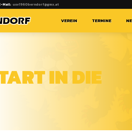
E-Mail:
usv1960berndorf@gmx.at
VEREIN
TERMINE
N
TART IN DIE