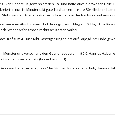
 zuvor. Unsere Elf gewann oft den Ball und hatte auch die zweiten Bälle.
r kreierten nun im Minutentakt gute Torchancen, unsere Rösslhubers hatte
 Stöllinger den Anschlusstreffer. Luki erzielte in der Nachspielzeit aus e
ar weiteren Abschlüssen. Und dann ging es Schlag auf Schlag: Amir Keškić
 doch Schöndorfer schoss rechts am Kasten vorbei.
chi traf zum 4:0 und Niki Gasteiger ging selbst auf Torjagd. Am Ende gew
 ein Monster und verschlang den Gegner souverän mit 5:0. Hannes Haberl e
elt sie den zweiten Platz (hinter Henndorf).
 an. Denn wer hätte gedacht, dass Max Stübler, Nico Frauenschuh, Hannes