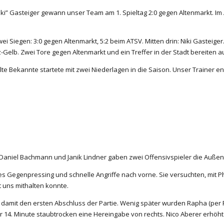
ki” Gasteiger gewann unser Team am 1. Spieltag 2:0 gegen Altenmarkt. Im
 Siegen: 3:0 gegen Altenmarkt, 5:2 beim ATSV. Mitten drin: Niki Gasteiger
z-Gelb. Zwei Tore gegen Altenmarkt und ein Treffer in der Stadt bereiten 
te Bekannte startete mit zwei Niederlagen in die Saison. Unser Trainer ents
 Daniel Bachmann und Janik Lindner gaben zwei Offensivspieler die Außen
es Gegenpressing und schnelle Angriffe nach vorne. Sie versuchten, mit 
t uns mithalten konnte.
h damit den ersten Abschluss der Partie. Wenig später wurden Rapha (per Fr
r 14. Minute staubtrocken eine Hereingabe von rechts. Nico Aberer erhöht