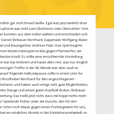
ich gar nicht hinauf wollte. Egal was jetzt wirklich dran
die Euphorie war nicht zum Überhören oder Übersehen. Vom
ainer konnten aus dem Vollen wählen und entschieden sich
er Daniel; Biribauer Bernhard, Gappmaier Wolfgang, Maier
niel und Baumgartner Andreas Platz. Das Spiel beginnt
erem letzten Heimspiel im Mai gegen Pfarrwerfen, wir
Meisterschaft. Es sollte eine ernüchternde Vorstellung
t war top motiviert und haute alles rein, was nur möglich
 einzigen Treffer in der 40. Minute war aber auch er
auf folgende Halbzeitpause sollte in erster Linie für
men Rösslhuber Bernhard für den angeschlagenen
llsicherer und hatten auch einige sehr gute Möglichkeiten,
linke Stange und einem guten Kopfball drüber, Biribauer
tung. Das heißt jetzt nicht, dass mit Koppl nichts mehr
vor Spielende früher unter die Dusche, den für den
er Schiri noch etwas gegen einen Punktegewinn für uns,
et ein mögliches Abseits in der Entstehung mitgeteilt, er