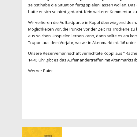
selbst habe die Situation fertig spielen lassen wollen. Da
hatte er sich so nicht gedacht. Kein weiterer Kommentar z
Wir verlieren die Auftaktpartie in Koppl überwiegend desh
Möglichkeiten vor, die Punkte vor der Zeit ins Trockene z
aus solchen Unspielen lernen kann, dann sollte es am kom
Truppe aus dem Vorjahr, wo wir in Altenmarkt mit 1:6 unt
Unsere Reservemannschaft vernichtete Koppl aus “ Rache “ mi
14.45 Uhr gibt es das Aufeinandertreffen mit Altenmarkts Ib
Werner Baier