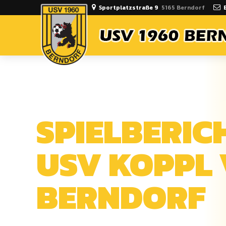
Sportplatzstraße 9
5165 Berndorf
ALLGEMEIN
SPIELBERIC
USV KOPPL 
BERNDORF