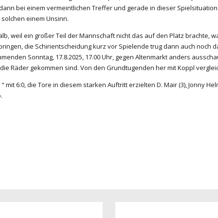
s dann bei einem vermeintlichen Treffer und gerade in dieser Spielsituati
u solchen einem Unsinn.
alb, weil ein großer Teil der Mannschaft nicht das auf den Platz brachte,
u bringen, die Schirientscheidung kurz vor Spielende trug dann auch noch
menden Sonntag, 17.8.2025, 17.00 Uhr, gegen Altenmarkt anders ausschau
er die Räder gekommen sind. Von den Grundtugenden her mit Koppl verglei
t 6:0, die Tore in diesem starken Auftritt erzielten D. Mair (3), Jonny He
.