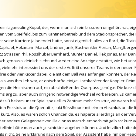
m Liganeuling Koppl, der, wenn man sich ein bisschen umgehört hat, eigentl
fangen vom Spielfeld, bis zum Kantinenbetrieb und dem Stadionsprecher, 
r seine Karriere ja beendet hatte, sonst eigentlich alles an Bord, die Tr
r Raphael, Holzmann Marcel, Lindner Janik; Buchwinkler Florian, Manglberg
 Strasser Phil, Rösslhuber Bernhard, Munter Daniel, Illek Jonas, Mair Da
h genauso kleinlich sieht und wieder eine Anzeige erstattet, wie bei uns
 vielmehr interessiert uns der erste Auftritt unseres Teams in der neuen 
rei oder vier Kicker dabei, die mit dem Ball was anfangen konnten, der Res
 als was ihm lieb war, er entschärfte einige Hochkaräter der Koppler. Beim
gen die Heimischen auf, ein abschließender Querpass genügte. Die kurz dar
eams arg zu, aber auch dringend notwendige Wechsel vorbereiten. Es ka
h RösslB bekam unser Spiel speziell im Zentrum mehr Struktur, wir waren ba
ten Freistoß an die Querlatte, Luki Rösslhuber mit einem Abschluß an die 
urz. Also, es waren schon Chancen da, es haperte allerdings an der Verwer
er andere Gelegenheit vor. Illek Jonas marschiert noch mit gelb rot kurz 
llinie hätte man auch geschickter angehen können. Und letztlich hatte d
ts nicht. Seine Erklärung nach dem Spiel, der Assistent habe ihm per Heads