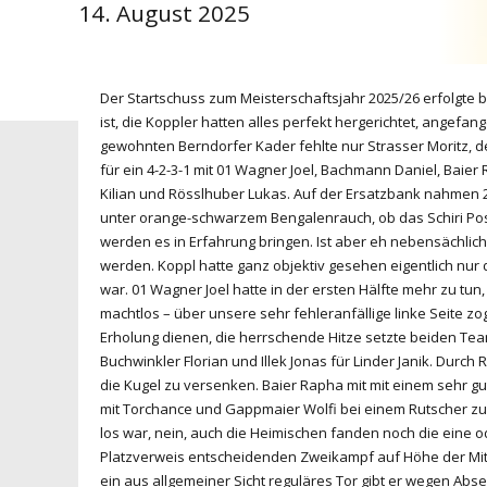
14. August 2025
Der Startschuss zum Meisterschaftsjahr 2025/26 erfolgte bei
ist, die Koppler hatten alles perfekt hergerichtet, ange
gewohnten Berndorfer Kader fehlte nur Strasser Moritz, de
für ein 4-2-3-1 mit 01 Wagner Joel, Bachmann Daniel, Baie
Kilian und Rösslhuber Lukas. Auf der Ersatzbank nahmen 22
unter orange-schwarzem Bengalenrauch, ob das Schiri Posc
werden es in Erfahrung bringen. Ist aber eh nebensächlich,
werden. Koppl hatte ganz objektiv gesehen eigentlich nur d
war. 01 Wagner Joel hatte in der ersten Hälfte mehr zu tun,
machtlos – über unsere sehr fehleranfällige linke Seite zo
Erholung dienen, die herrschende Hitze setzte beiden T
Buchwinkler Florian und Illek Jonas für Linder Janik. Durc
die Kugel zu versenken. Baier Rapha mit mit einem sehr gu
mit Torchance und Gappmaier Wolfi bei einem Rutscher zu k
los war, nein, auch die Heimischen fanden noch die eine od
Platzverweis entscheidenden Zweikampf auf Höhe der Mitte
ein aus allgemeiner Sicht reguläres Tor gibt er wegen Absei