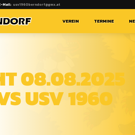
E-Mail:
usv1960berndorf@gmx.at
VEREIN
TERMINE
N
HT 08.08.2025
VS USV 1960