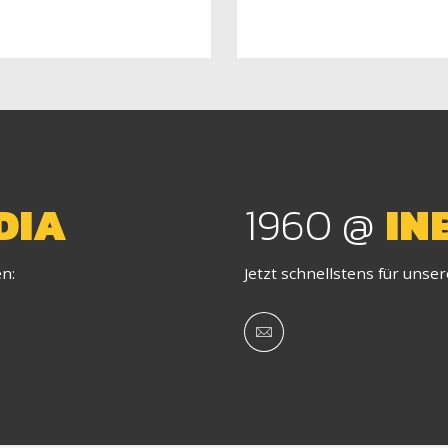
DIA
1960 @
IN
en:
Jetzt schnellstens für unse