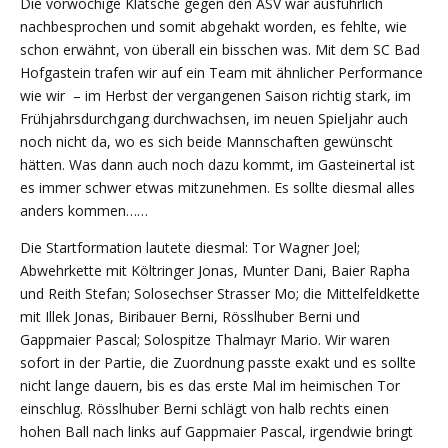
Die vorwöchige Klatsche gegen den ASV war ausführlich
nachbesprochen und somit abgehakt worden, es fehlte, wie
schon erwähnt, von überall ein bisschen was. Mit dem SC Bad
Hofgastein trafen wir auf ein Team mit ähnlicher Performance
wie wir – im Herbst der vergangenen Saison richtig stark, im
Frühjahrsdurchgang durchwachsen, im neuen Spieljahr auch
noch nicht da, wo es sich beide Mannschaften gewünscht
hätten. Was dann auch noch dazu kommt, im Gasteinertal ist
es immer schwer etwas mitzunehmen. Es sollte diesmal alles
anders kommen……
Die Startformation lautete diesmal: Tor Wagner Joel;
Abwehrkette mit Költringer Jonas, Munter Dani, Baier Rapha
und Reith Stefan; Solosechser Strasser Mo; die Mittelfeldkette
mit Illek Jonas, Biribauer Berni, Rösslhuber Berni und
Gappmaier Pascal; Solospitze Thalmayr Mario. Wir waren
sofort in der Partie, die Zuordnung passte exakt und es sollte
nicht lange dauern, bis es das erste Mal im heimischen Tor
einschlug. Rösslhuber Berni schlägt von halb rechts einen
hohen Ball nach links auf Gappmaier Pascal, irgendwie bringt