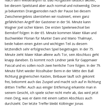
Nach dem Wiederanpfiff ist Bad Hofgastein deutlich aktiver,
bei diesem Spielstand aber auch normal und notwendig. Diese
ja bekannten Drangperioden nach der Pause bei diesem
Zwischenergebnis überstehen wir routiniert, einen ganz
gefährlichen Angriff der Gasteiner in der 56. Minute kann
Wagner Joel sicher klären. Die ersten Spielerwechsel bei
Berndorf folgen: In der 65. Minute kommen Maier Kilian und
Buchwinkler Florian für Munter Dani und Mario Thalmayr,
beide haben einen guten und wichtigen Teil zu diesem
letztendlich sehr erfolgreichen Spiel beigetragen. In der 75.
Minute zieht Maier Kilian alleine aufs Tor, sein Abschluss geht
knapp daneben. Es kommt noch Lindner Janik für Gappmaier
Pascal und es sollen noch zwei herrliche Tore folgen. In der 79.
Minute führt wieder Rösslhuber Berni in der Mitte den Ball
Richtung gegnerischen Kasten, Biribauer läuft sich gekonnt
frei, bekommt auch das Zuspiel und macht sich auf in Richtung
dritten Treffer. Auch aus einiger Entfernung erkannte man in
seinem Gesicht, ich spiele sicher nicht mehr ab, das wird jetzt
mein Ding, was er dann mit einem satten Abschluss auch
durchzieht. Der letzte Treffer bleibt Költringer Jonas